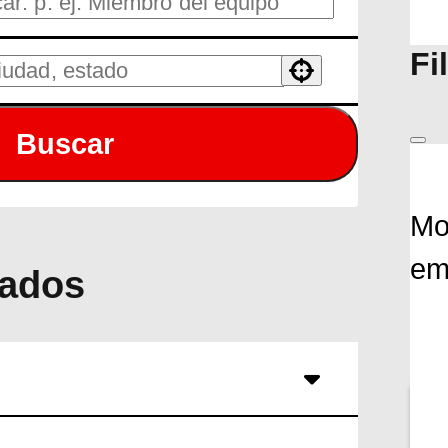
Fi
Use your location
Buscar
Mo
em
tados