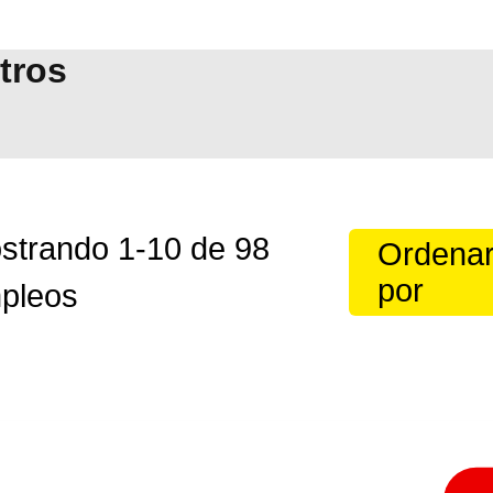
ltros
strando
1
-
10
de
98
Ordena
por
pleos