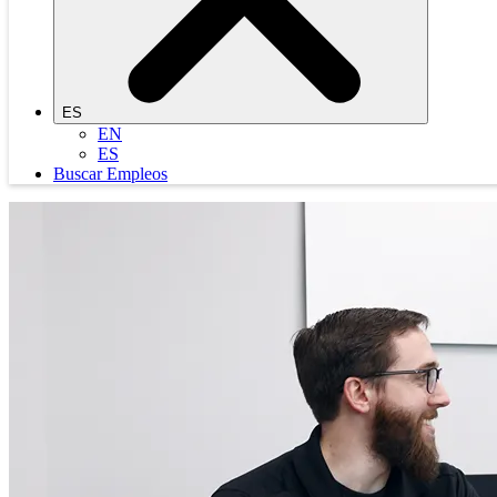
ES
EN
ES
Buscar Empleos